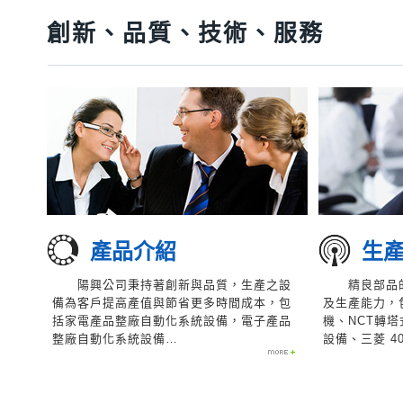
創新、品質、技術、服務
產品介紹
生產
陽興公司秉持著創新與品質，生產之設
精良部品的
備為客戶提高產值與節省更多時間成本，包
及生產能力，
括家電產品整廠自動化系統設備，電子產品
機
、
NCT轉
整廠自動化系統設備…
設備
、
三菱 4