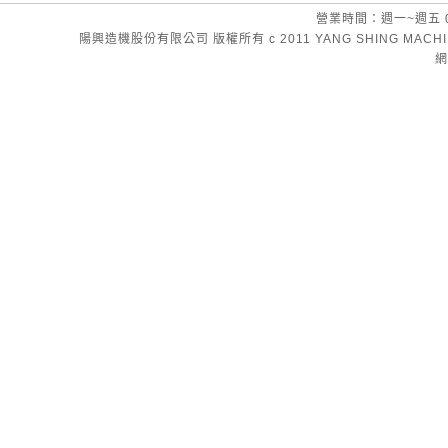
營業時間：週一~週五 08:00
陽興造機股份有限公司 版權所有 c 2011 YANG SHING MACHINER